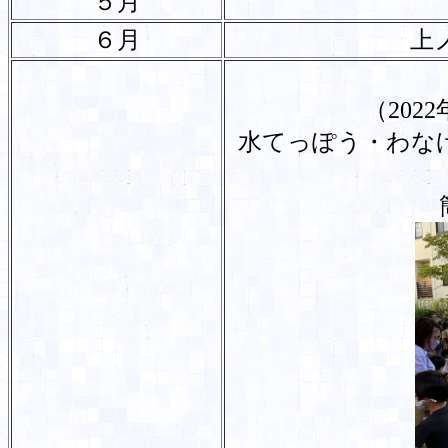
５月
６月
上
（20
水てっぽう・わな