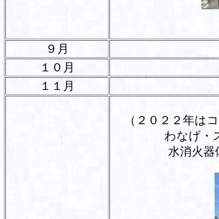
９月
１０月
１１月
（２０２２年は
わなげ・
水消火器