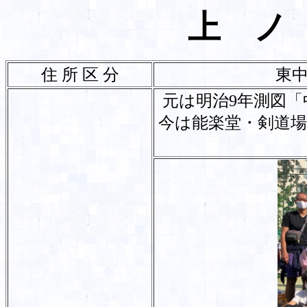
上 ノ
住 所 区 分
東
元は明治9年測図
今は能楽堂・剣道