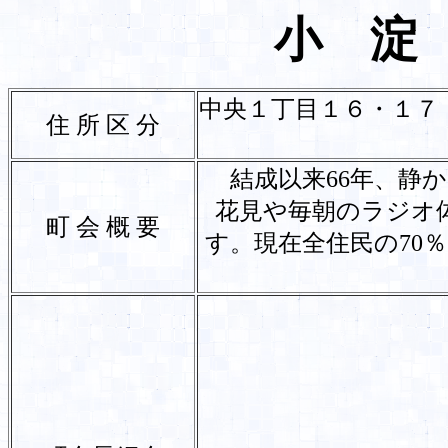
小 淀
中央１丁目１６・１７
住 所 区 分
結成以来66年、静
花見や毎朝のラジオ
町 会 概 要
す。現在全住民の70