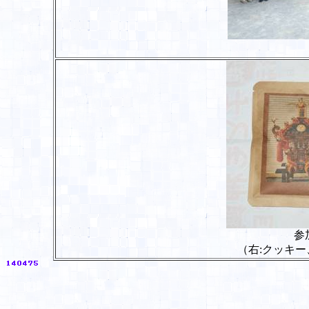
参
（右:クッキ