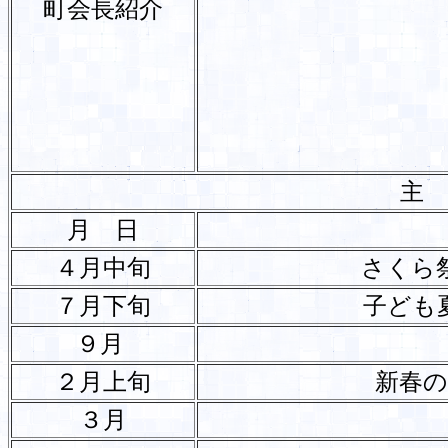
町会長紹介
主
月 日
４月中旬
さくら
７月下旬
子ども
９月
２月上旬
新春
３月